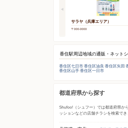
サラヤ（兵庫エリア）
〒000-0000
香住駅周辺地域の通販・ネット
香住区七日市
香住区油良
香住区矢田
香住区山手
香住区一日市
都道府県から探す
Shufoo!（シュフー）では都道府
ッションなどの店舗チラシを検索でき