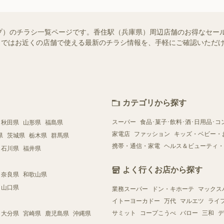
プ）のチラシ一覧ページです。香住駅（兵庫県）周辺店舗のお得なセー
ュフー）ではお近くの店舗で使える最新のチラシ情報を、手軽にご確認いた
カテゴリから探す
スーパー
食品･菓子･飲料･酒･日用品･コ
秋田県
山形県
福島県
家電店
ファッション
キッズ・ベビー・
県
茨城県
栃木県
群馬県
携帯・通信・家電
ヘルス＆ビューティ・
石川県
福井県
よく行くお店から探す
奈良県
和歌山県
山口県
業務スーパー
ドン・キホーテ
マックス
イトーヨーカドー
万代
マルエツ
ライ
サミット
コープこうべ
バロー
三和
デ
大分県
宮崎県
鹿児島県
沖縄県