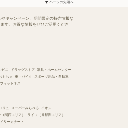
ページの先頭へ
ルやキャンペーン、期間限定の特売情報な
だけます。お得な情報をぜひご活用くださ
ンビニ
ドラッグストア
家具・ホームセンター
おもちゃ
車・バイク
スポーツ用品・自転車
フィットネス
バリュ
スーパーみらべる
イオン
フ（関西エリア）
ライフ（首都圏エリア）
イリーカナート