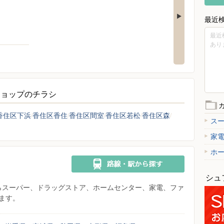
最近
最近
あり
ショップのチラシ
香住区下浜
香住区香住
香住区間室
香住区若松
香住区森
ス
家
ホ
シュ
県からスーパー、ドラッグストア、ホームセンター、家電、ファ
ます。