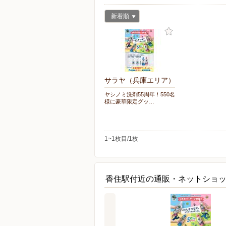
新着順
サラヤ（兵庫エリア）
ヤシノミ洗剤55周年！550名
様に豪華限定グッ…
1~1枚目/1枚
香住駅付近の通販・ネットショ