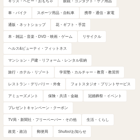
キッズ・ベビー・おもちゃ
眼鏡・コンタクト・ケア用品
車・バイク
スポーツ用品・自転車
携帯・通信・家電
通販・ネットショップ
花・ギフト・手芸
本・雑誌・音楽・DVD・映画・ゲーム
リサイクル
ヘルス&ビューティ・フィットネス
マンション・戸建・リフォーム・レンタル収納
旅行・ホテル・リゾート
学習塾・カルチャー・教育・教習所
レストラン・デリバリー・外食
フォトスタジオ・プリントサービス
アミューズメント
保険・共済・金融
冠婚葬祭・イベント
プレゼントキャンペーン・クーポン
TV局・新聞社・フリーペーパー・その他
生活・くらし
政党・政治
郵便局
Shufoo!お知らせ