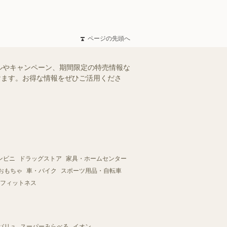
ページの先頭へ
ルやキャンペーン、期間限定の特売情報な
だけます。お得な情報をぜひご活用くださ
ンビニ
ドラッグストア
家具・ホームセンター
おもちゃ
車・バイク
スポーツ用品・自転車
フィットネス
バリュ
スーパーみらべる
イオン