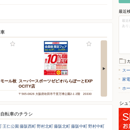
最近
最近
あり
転車
ス
家
リモール枚
スーパースポーツゼビオ/ららぽーとEXP
OCITY店
ホ
〒565-0826 大阪府吹田市千里万博公園2-1 2階 20330
シュ
・自転車のチラシ
町
王仁公園
藤阪西町
野村北町
藤阪北町
藤阪中町
野村中町