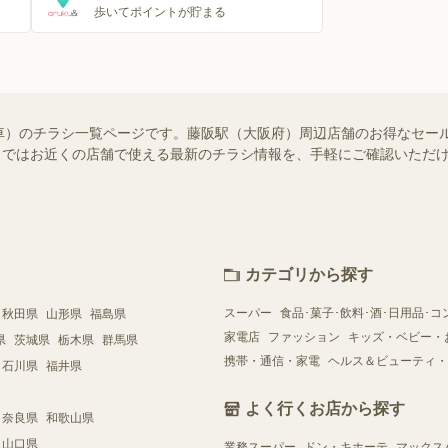
歩いてポイントが貯まる
車）のチラシ一覧ページです。藤阪駅（大阪府）周辺店舗のお得なセー
ュフー）ではお近くの店舗で使える最新のチラシ情報を、手軽にご確認いた
カテゴリから探す
スーパー
食品･菓子･飲料･酒･日用品･コ
秋田県
山形県
福島県
家電店
ファッション
キッズ・ベビー・
県
茨城県
栃木県
群馬県
携帯・通信・家電
ヘルス＆ビューティ・
石川県
福井県
よく行くお店から探す
奈良県
和歌山県
山口県
業務スーパー
ドン・キホーテ
マックス