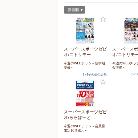
新着順
スーパースポーツゼビ
スーパースポ
オ/ニトリモー…
オ/ニトリモ
今週のWEBチラシ～新学期
今週のWEBチラ
準備～
会準備～
[＋]その他の店舗
[＋
スーパースポーツゼビ
オ/ららぽーと…
今週のWEBチラシ～会員様
限定10％還元～