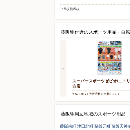
1~5枚目/5枚
藤阪駅付近のスポーツ用品・自
スーパースポーツゼビオ/ニト
方店
〒573-0171 大阪府枚方市北山1-2-1
藤阪駅周辺地域のスポーツ用品
藤阪南町
津田北町
藤阪元町
藤阪天神