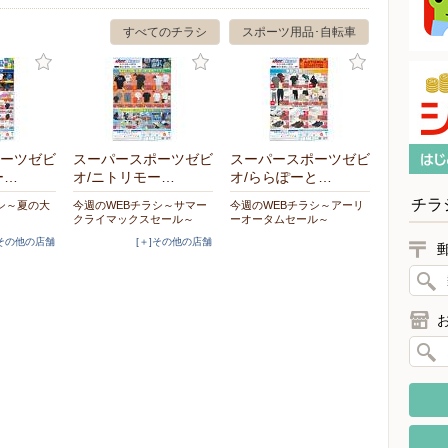
すべてのチラシ
スポーツ用品･自転車
ーツゼビ
スーパースポーツゼビ
スーパースポーツゼビ
ー…
オ/ニトリモー…
オ/ららぽーと…
チラ
シ～夏の大
今週のWEBチラシ～サマー
今週のWEBチラシ～アーリ
クライマックスセール～
ーオータムセール～
]その他の店舗
[＋]その他の店舗