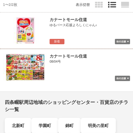
1〜2/2枚
表示切替
カナートモール住道
ゆるバース応援よろしくにゃん♪
新着
カナートモール住道
08/04号
四条畷駅周辺地域のショッピングセンター・百貨店のチラ
シ一覧
北新町
学園町
錦町
明美の里町