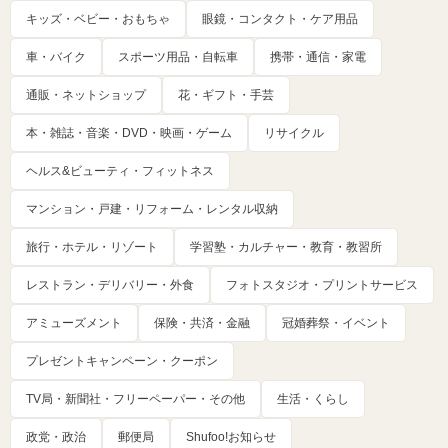
キッズ・ベビー・おもちゃ
眼鏡・コンタクト・ケア用品
車・バイク
スポーツ用品・自転車
携帯・通信・家電
通販・ネットショップ
花・ギフト・手芸
本・雑誌・音楽・DVD・映画・ゲーム
リサイクル
ヘルス&ビューティ・フィットネス
マンション・戸建・リフォーム・レンタル収納
旅行・ホテル・リゾート
学習塾・カルチャー・教育・教習所
レストラン・デリバリー・外食
フォトスタジオ・プリントサービス
アミューズメント
保険・共済・金融
冠婚葬祭・イベント
プレゼントキャンペーン・クーポン
TV局・新聞社・フリーペーパー・その他
生活・くらし
政党・政治
郵便局
Shufoo!お知らせ