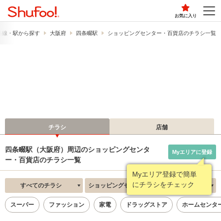
お気に入り
路線・駅から探す
大阪府
四条畷駅
ショッピングセンター・百貨店のチラシ一覧
チラシ
店舗
四条畷駅（大阪府）周辺のショッピングセンタ
Myエリアに登録
ー・百貨店のチラシ一覧
Myエリア登録で簡単
にチラシをチェック
すべてのチラシ
ショッピングセンター・百貨店
新着順
スーパー
ファッション
家電
ドラッグストア
ホームセンタ