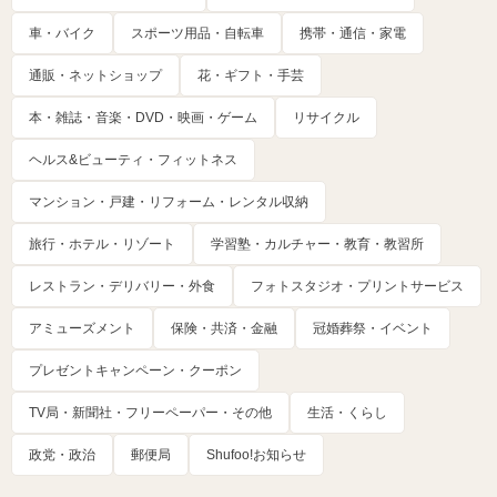
車・バイク
スポーツ用品・自転車
携帯・通信・家電
通販・ネットショップ
花・ギフト・手芸
本・雑誌・音楽・DVD・映画・ゲーム
リサイクル
ヘルス&ビューティ・フィットネス
マンション・戸建・リフォーム・レンタル収納
旅行・ホテル・リゾート
学習塾・カルチャー・教育・教習所
レストラン・デリバリー・外食
フォトスタジオ・プリントサービス
アミューズメント
保険・共済・金融
冠婚葬祭・イベント
プレゼントキャンペーン・クーポン
TV局・新聞社・フリーペーパー・その他
生活・くらし
政党・政治
郵便局
Shufoo!お知らせ