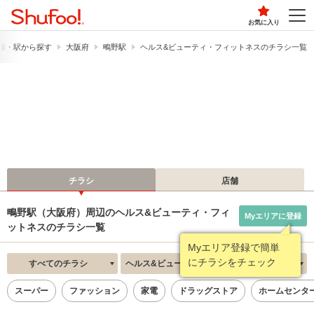
お気に入り
線・駅から探す
大阪府
鴫野駅
ヘルス&ビューティ・フィットネスのチラシ一覧
チラシ
店舗
鴫野駅（大阪府）周辺のヘルス&ビューティ・フィ
Myエリアに登録
ットネスのチラシ一覧
Myエリア登録で簡単
にチラシをチェック
すべてのチラシ
ヘルス&ビューティ・フィットネス
新着順
スーパー
ファッション
家電
ドラッグストア
ホームセンタ