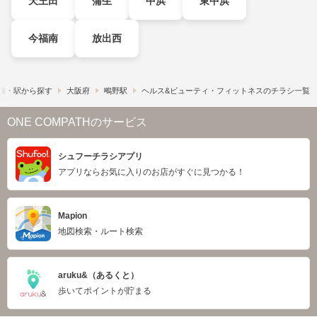
天王田
蒲生
中浜
東中浜
今福南
放出西
線・駅から探す
大阪府
鴫野駅
ヘルス&ビューティ・フィットネスのチラシ一覧
ONE COMPATHのサービス
シュフーチラシアプリ
アプリならお気に入りのお店がすぐに見つかる！
Mapion
地図検索・ルート検索
aruku&（あるくと）
歩いてポイントが貯まる