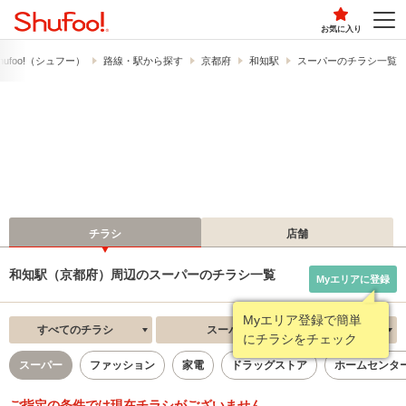
お気に入り
ufoo!​（シュフー）
路線・駅から探す
京都府
和知駅
スーパーのチラシ一覧
チラシ
店舗
和知駅（京都府）周辺のスーパーのチラシ一覧
Myエリアに登録
Myエリア登録で簡単
すべてのチラシ
スーパー
新着順
にチラシをチェック
スーパー
ファッション
家電
ドラッグストア
ホームセンタ
ご指定の条件では現在チラシがございません。