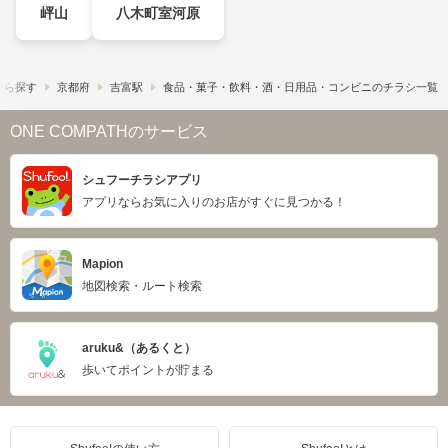
岼山
八木町室河原
から探す
京都府
吉富駅
食品・菓子・飲料・酒・日用品・コンビニのチラシ一覧
ONE COMPATHのサービス
シュフーチラシアプリ
アプリならお気に入りのお店がすぐに見つかる！
Mapion
地図検索・ルート検索
aruku&（あるくと）
歩いてポイントが貯まる