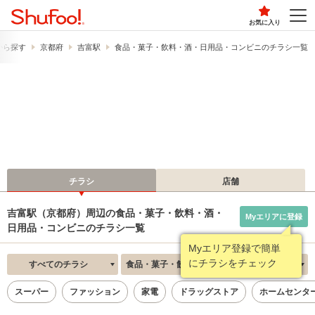
お気に入り
から探す
京都府
吉富駅
食品・菓子・飲料・酒・日用品・コンビニのチラシ一覧
チラシ
店舗
吉富駅（京都府）周辺の食品・菓子・飲料・酒・
Myエリアに登録
日用品・コンビニのチラシ一覧
Myエリア登録で簡単
にチラシをチェック
すべてのチラシ
食品・菓子・飲料・酒・日用品・コンビニ
新着順
スーパー
ファッション
家電
ドラッグストア
ホームセンタ