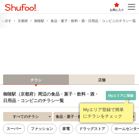
お気に入り
から探す
京都府
御陵駅
食品・菓子・飲料・酒・日用品・コンビニのチラシ一覧
チラシ
店舗
御陵駅（京都府）周辺の食品・菓子・飲料・酒・
Myエリアに登録
日用品・コンビニのチラシ一覧
Myエリア登録で簡単
にチラシをチェック
すべてのチラシ
食品・菓子・飲料・酒・日用品・コンビニ
新着順
スーパー
ファッション
家電
ドラッグストア
ホームセンタ