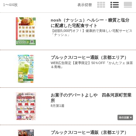
1〜4/4枚
表示切替
nosh（ナッシュ）ヘルシー・糖質と塩分
に配慮した宅配食サイト
【総額5,000円オフ！】健康的で美味しい宅配サービス
「ナッシュ」
ブルックス/コーヒー通販（京都エリア）
WEB広告限定【夏季限定】50％OFF『かんたフェ 抹茶
＆青梅』
お菓子のデパートよしや 四条河原町営業
所
8月第1週
ブルックス/コーヒー通販（京都エリア）