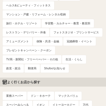
ヘルス&ビューティ・フィットネス
マンション・戸建・リフォーム・レンタル収納
旅行・ホテル・リゾート
学習塾・カルチャー・教育・教習所
レストラン・デリバリー・外食
フォトスタジオ・プリントサービス
アミューズメント
保険・共済・金融
冠婚葬祭・イベント
プレゼントキャンペーン・クーポン
TV局・新聞社・フリーペーパー・その他
生活・くらし
政党・政治
郵便局
Shufoo!お知らせ
よく行くお店から探す
業務スーパー
ドン・キホーテ
マックスバリュ
スーパーみらべる
イオン
イトーヨーカドー
万代