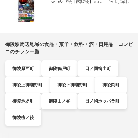
WEB広告限定【夏季限定】34％OFF『水出し珈琲』
御陵駅周辺地域の食品・菓子・飲料・酒・日用品・コンビ
ニのチラシ一覧
御陵原西町
御陵鴨戸町
日ノ岡鴨土町
御陵上御廟野町
御陵下御廟野町
御陵岡町
御陵池堤町
御陵山ノ谷
日ノ岡ホッパラ町
御陵檀ノ後