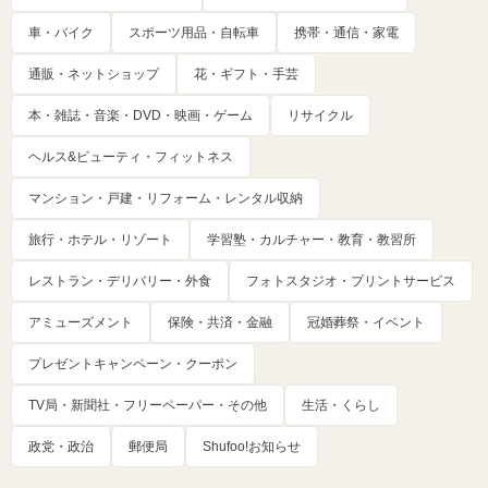
車・バイク
スポーツ用品・自転車
携帯・通信・家電
通販・ネットショップ
花・ギフト・手芸
本・雑誌・音楽・DVD・映画・ゲーム
リサイクル
ヘルス&ビューティ・フィットネス
マンション・戸建・リフォーム・レンタル収納
旅行・ホテル・リゾート
学習塾・カルチャー・教育・教習所
レストラン・デリバリー・外食
フォトスタジオ・プリントサービス
アミューズメント
保険・共済・金融
冠婚葬祭・イベント
プレゼントキャンペーン・クーポン
TV局・新聞社・フリーペーパー・その他
生活・くらし
政党・政治
郵便局
Shufoo!お知らせ