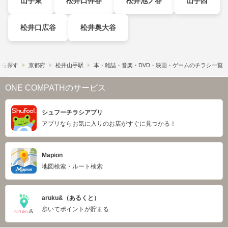
山手東
松井口仲谷
松井池ノ谷
山手西
松井口広谷
松井奥大谷
から探す
京都府
松井山手駅
本・雑誌・音楽・DVD・映画・ゲームのチラシ一覧
ONE COMPATHのサービス
シュフーチラシアプリ
アプリならお気に入りのお店がすぐに見つかる！
Mapion
地図検索・ルート検索
aruku&（あるくと）
歩いてポイントが貯まる