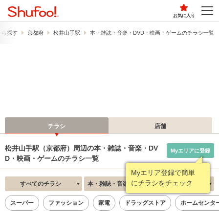
お気に入り
から探す
京都府
松井山手駅
本・雑誌・音楽・DVD・映画・ゲームのチラシ一覧
チラシ
店舗
松井山手駅（京都府）周辺の本・雑誌・音楽・DV
Myエリアに登録
D・映画・ゲームのチラシ一覧
Myエリア登録で簡単
にチラシをチェック
すべてのチラシ
本・雑誌・音楽・DVD・映画・ゲーム
新着順
スーパー
ファッション
家電
ドラッグストア
ホームセンタ