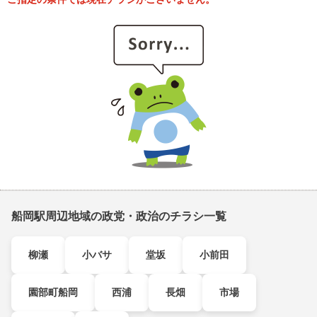
船岡駅周辺地域の政党・政治のチラシ一覧
柳瀬
小バサ
堂坂
小前田
園部町船岡
西浦
長畑
市場