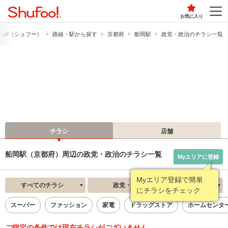
お気に入り
foo!​（シュフー）
路線・駅から探す
京都府
船岡駅
政党・政治のチラシ一覧
チラシ
店舗
船岡駅（京都府）周辺の政党・政治のチラシ一覧
Myエリアに登録
Myエリア登録で簡単
すべてのチラシ
政党・政治
新着順
にチラシをチェック
スーパー
ファッション
家電
ドラッグストア
ホームセンタ
ご指定の条件では現在チラシがございません。