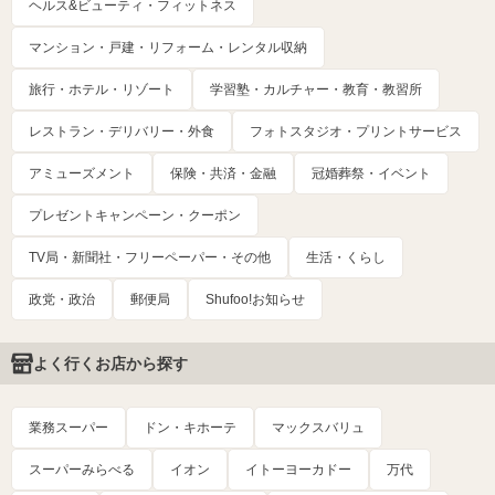
ヘルス&ビューティ・フィットネス
マンション・戸建・リフォーム・レンタル収納
旅行・ホテル・リゾート
学習塾・カルチャー・教育・教習所
レストラン・デリバリー・外食
フォトスタジオ・プリントサービス
アミューズメント
保険・共済・金融
冠婚葬祭・イベント
プレゼントキャンペーン・クーポン
TV局・新聞社・フリーペーパー・その他
生活・くらし
政党・政治
郵便局
Shufoo!お知らせ
よく行くお店から探す
業務スーパー
ドン・キホーテ
マックスバリュ
スーパーみらべる
イオン
イトーヨーカドー
万代