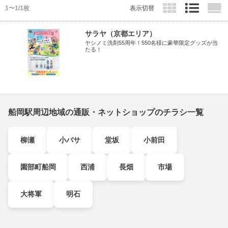
1〜1/1枚
表示切替
サラヤ（京都エリア）
ヤシノミ洗剤55周年！550名様に豪華限定グッズが当
たる！
船岡駅周辺地域の通販・ネットショップのチラシ一覧
柳瀬
小バサ
堂坂
小前田
園部町船岡
西浦
長畑
市場
大将軍
明石