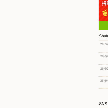
Shu
26/7/
26/6/
26/6/
25/6/
SN