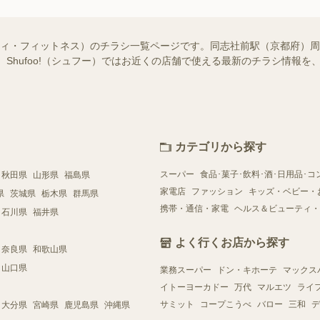
ティ・フィットネス）のチラシ一覧ページです。同志社前駅（京都府）
 Shufoo!（シュフー）ではお近くの店舗で使える最新のチラシ情報
カテゴリから探す
スーパー
食品･菓子･飲料･酒･日用品･コ
秋田県
山形県
福島県
家電店
ファッション
キッズ・ベビー・
県
茨城県
栃木県
群馬県
携帯・通信・家電
ヘルス＆ビューティ・
石川県
福井県
よく行くお店から探す
奈良県
和歌山県
山口県
業務スーパー
ドン・キホーテ
マックス
イトーヨーカドー
万代
マルエツ
ライ
サミット
コープこうべ
バロー
三和
デ
大分県
宮崎県
鹿児島県
沖縄県