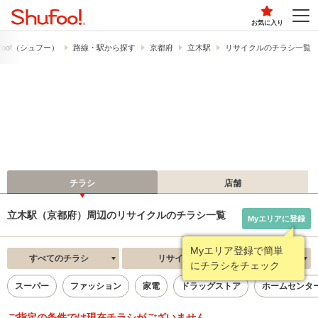
お気に入り
foo!​（シュフー）
路線・駅から探す
京都府
立木駅
リサイクルのチラシ一覧
チラシ
店舗
立木駅（京都府）周辺のリサイクルのチラシ一覧
Myエリアに登録
Myエリア登録で簡単
すべてのチラシ
リサイクル
新着順
にチラシをチェック
スーパー
ファッション
家電
ドラッグストア
ホームセンタ
ご指定の条件では現在チラシがございません。