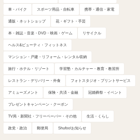
車・バイク
スポーツ用品・自転車
携帯・通信・家電
通販・ネットショップ
花・ギフト・手芸
本・雑誌・音楽・DVD・映画・ゲーム
リサイクル
ヘルス&ビューティ・フィットネス
マンション・戸建・リフォーム・レンタル収納
旅行・ホテル・リゾート
学習塾・カルチャー・教育・教習所
レストラン・デリバリー・外食
フォトスタジオ・プリントサービス
アミューズメント
保険・共済・金融
冠婚葬祭・イベント
プレゼントキャンペーン・クーポン
TV局・新聞社・フリーペーパー・その他
生活・くらし
政党・政治
郵便局
Shufoo!お知らせ