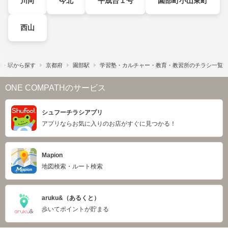
川向
今北
平成台１号
園部町小山東町
西山
線・駅から探す
京都府
園部駅
学習塾・カルチャー・教育・教習所のチラシ一覧
ONE COMPATHのサービス
シュフーチラシアプリ
アプリならお気に入りのお店がすぐに見つかる！
Mapion
地図検索・ルート検索
aruku&（あるくと）
歩いてポイントが貯まる