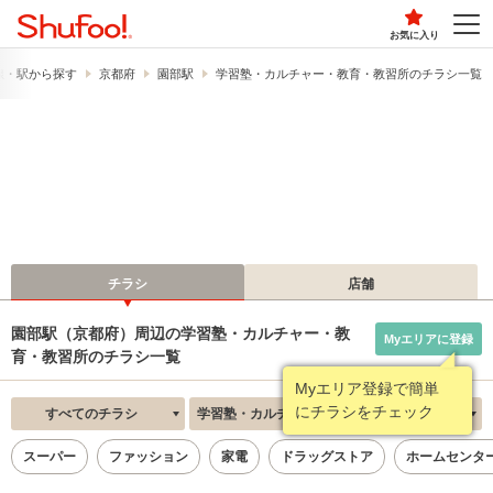
お気に入り
線・駅から探す
京都府
園部駅
学習塾・カルチャー・教育・教習所のチラシ一覧
チラシ
店舗
園部駅（京都府）周辺の学習塾・カルチャー・教
Myエリアに登録
育・教習所のチラシ一覧
Myエリア登録で簡単
にチラシをチェック
すべてのチラシ
学習塾・カルチャー・教育・教習所
新着順
スーパー
ファッション
家電
ドラッグストア
ホームセンタ