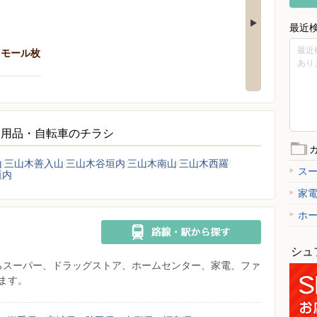
最近
最近
リモール枚
あり
ツ用品・自転車のチラシ
山
三山木善入山
三山木谷垣内
三山木南山
三山木西羅
ス
垣内
家
ホ
シュ
県からスーパー、ドラッグストア、ホームセンター、家電、ファ
ます。