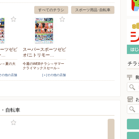
すべてのチラシ
スポーツ用品･自転車
ーツゼビ
スーパースポーツゼビ
ー…
オ/ニトリモー…
チラ
シ～夏の大
今週のWEBチラシ～サマー
クライマックスセール～
]その他の店舗
[＋]その他の店舗
品・自転車