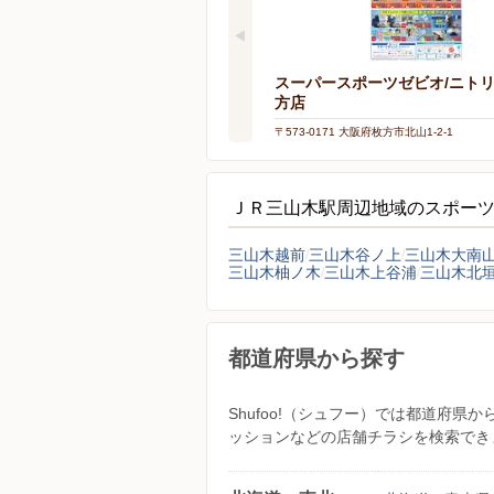
スーパースポーツゼビオ/ニト
方店
〒573-0171 大阪府枚方市北山1-2-1
ＪＲ三山木駅周辺地域のスポー
三山木越前
三山木谷ノ上
三山木大南
三山木柚ノ木
三山木上谷浦
三山木北
都道府県から探す
Shufoo!（シュフー）では都道府
ッションなどの店舗チラシを検索でき