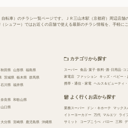
・自転車）のチラシ一覧ページです。ＪＲ三山木駅（京都府）周辺店舗
foo!（シュフー）ではお近くの店舗で使える最新のチラシ情報を、手軽
カテゴリから探す
スーパー
食品･菓子･飲料･酒･日用品･コ
秋田県
山形県
福島県
家電店
ファッション
キッズ・ベビー・
県
茨城県
栃木県
群馬県
携帯・通信・家電
ヘルス＆ビューティ・
石川県
福井県
よく行くお店から探す
奈良県
和歌山県
山口県
業務スーパー
ドン・キホーテ
マックス
イトーヨーカドー
万代
マルエツ
ライ
サミット
コープこうべ
バロー
三和
デ
大分県
宮崎県
鹿児島県
沖縄県