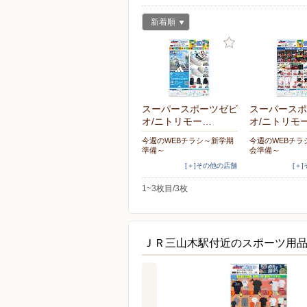
新着順
スーパースポーツゼビ
スーパースポ
オ/ニトリモー…
オ/ニトリモ
今週のWEBチラシ～新学期
今週のWEBチラ
準備～
会準備～
[＋]その他の店舗
[＋
1~3枚目/3枚
ＪＲ三山木駅付近のスポーツ用