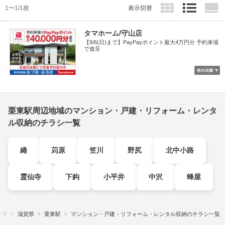
1〜1/1枚
表示切替
タマホーム/守山店
【9/6(日)まで】PayPayポイント最大4万円分 予約来場
で進呈
栗東駅周辺地域のマンション・戸建・リフォーム・レンタ
ル収納のチラシ一覧
綣
苅原
笠川
野尻
北中小路
霊仙寺
下鈎
小平井
中沢
蜂屋
探す
滋賀県
栗東駅
マンション・戸建・リフォーム・レンタル収納のチラシ一覧