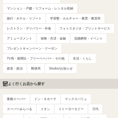
マンション・戸建・リフォーム・レンタル収納
旅行・ホテル・リゾート
学習塾・カルチャー・教育・教習所
レストラン・デリバリー・外食
フォトスタジオ・プリントサービス
アミューズメント
保険・共済・金融
冠婚葬祭・イベント
プレゼントキャンペーン・クーポン
TV局・新聞社・フリーペーパー・その他
生活・くらし
政党・政治
郵便局
Shufoo!お知らせ
よく行くお店から探す
業務スーパー
ドン・キホーテ
マックスバリュ
スーパーみらべる
イオン
イトーヨーカドー
万代