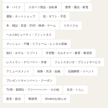
車・バイク
スポーツ用品・自転車
携帯・通信・家電
通販・ネットショップ
花・ギフト・手芸
本・雑誌・音楽・DVD・映画・ゲーム
リサイクル
ヘルス&ビューティ・フィットネス
マンション・戸建・リフォーム・レンタル収納
旅行・ホテル・リゾート
学習塾・カルチャー・教育・教習所
レストラン・デリバリー・外食
フォトスタジオ・プリントサービス
アミューズメント
保険・共済・金融
冠婚葬祭・イベント
プレゼントキャンペーン・クーポン
TV局・新聞社・フリーペーパー・その他
生活・くらし
政党・政治
郵便局
Shufoo!お知らせ