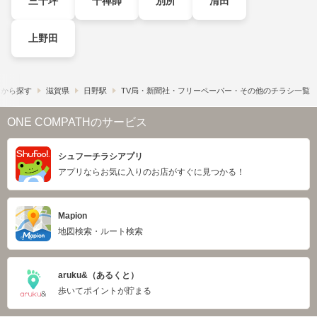
三十坪
十禅師
別所
清田
上野田
駅から探す
滋賀県
日野駅
TV局・新聞社・フリーペーパー・その他のチラシ一覧
ONE COMPATHのサービス
シュフーチラシアプリ
アプリならお気に入りのお店がすぐに見つかる！
Mapion
地図検索・ルート検索
aruku&（あるくと）
歩いてポイントが貯まる