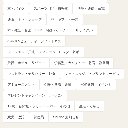
車・バイク
スポーツ用品・自転車
携帯・通信・家電
通販・ネットショップ
花・ギフト・手芸
本・雑誌・音楽・DVD・映画・ゲーム
リサイクル
ヘルス&ビューティ・フィットネス
マンション・戸建・リフォーム・レンタル収納
旅行・ホテル・リゾート
学習塾・カルチャー・教育・教習所
レストラン・デリバリー・外食
フォトスタジオ・プリントサービス
アミューズメント
保険・共済・金融
冠婚葬祭・イベント
プレゼントキャンペーン・クーポン
TV局・新聞社・フリーペーパー・その他
生活・くらし
政党・政治
郵便局
Shufoo!お知らせ