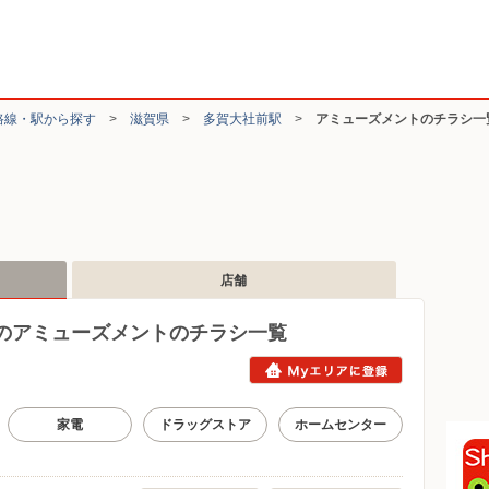
路線・駅から探す
>
滋賀県
>
多賀大社前駅
>
アミューズメントのチラシ一
店舗
のアミューズメントのチラシ一覧
家電
ドラッグストア
ホームセンター