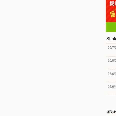
Shu
26/7/
26/6/
26/6/
25/6/
SN