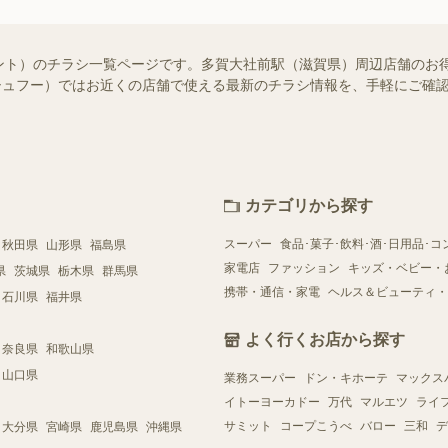
ント）のチラシ一覧ページです。多賀大社前駅（滋賀県）周辺店舗のお
o!（シュフー）ではお近くの店舗で使える最新のチラシ情報を、手軽にご
カテゴリから探す
スーパー
食品･菓子･飲料･酒･日用品･コ
秋田県
山形県
福島県
家電店
ファッション
キッズ・ベビー・
県
茨城県
栃木県
群馬県
携帯・通信・家電
ヘルス＆ビューティ・
石川県
福井県
よく行くお店から探す
奈良県
和歌山県
山口県
業務スーパー
ドン・キホーテ
マックス
イトーヨーカドー
万代
マルエツ
ライ
サミット
コープこうべ
バロー
三和
デ
大分県
宮崎県
鹿児島県
沖縄県