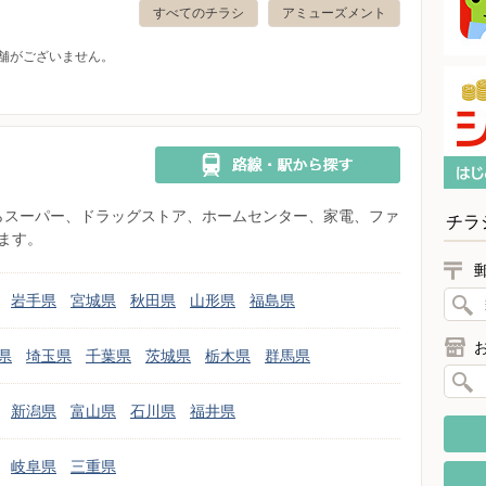
すべてのチラシ
アミューズメント
舗がございません。
県からスーパー、ドラッグストア、ホームセンター、家電、ファ
チラ
ます。
岩手県
宮城県
秋田県
山形県
福島県
県
埼玉県
千葉県
茨城県
栃木県
群馬県
新潟県
富山県
石川県
福井県
岐阜県
三重県