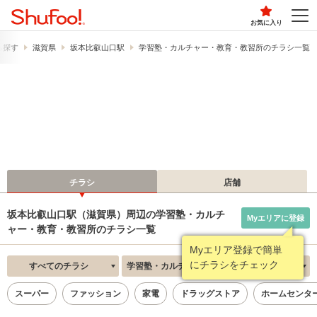
お気に入り
ら探す
滋賀県
坂本比叡山口駅
学習塾・カルチャー・教育・教習所のチラシ一覧
チラシ
店舗
坂本比叡山口駅（滋賀県）周辺の学習塾・カルチ
Myエリアに登録
ャー・教育・教習所のチラシ一覧
Myエリア登録で簡単
にチラシをチェック
すべてのチラシ
学習塾・カルチャー・教育・教習所
新着順
スーパー
ファッション
家電
ドラッグストア
ホームセンタ