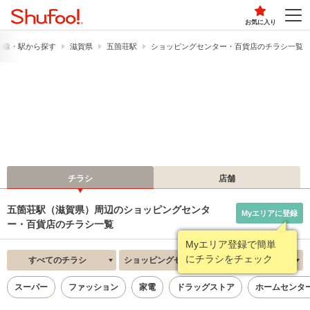
お気に入り
路線・駅から探す
滋賀県
五箇荘駅
ショッピングセンター・百貨店のチラシ一覧
チラシ
店舗
五箇荘駅（滋賀県）周辺のショッピングセンタ
Myエリアに登録
ー・百貨店のチラシ一覧
Myエリア登録で簡単
にチラシをチェック
すべてのチラシ
ショッピングセンター・百貨店
新着順
スーパー
ファッション
家電
ドラッグストア
ホームセンタ