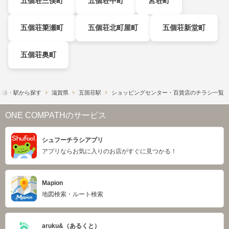
五個荘三俣町
五個荘中町
宮荘町
五個荘簗瀬町
五個荘北町屋町
五個荘新堂町
五個荘奥町
路線・駅から探す
滋賀県
五箇荘駅
ショッピングセンター・百貨店のチラシ一覧
ONE COMPATHのサービス
シュフーチラシアプリ
アプリならお気に入りのお店がすぐに見つかる！
Mapion
地図検索・ルート検索
aruku&（あるくと）