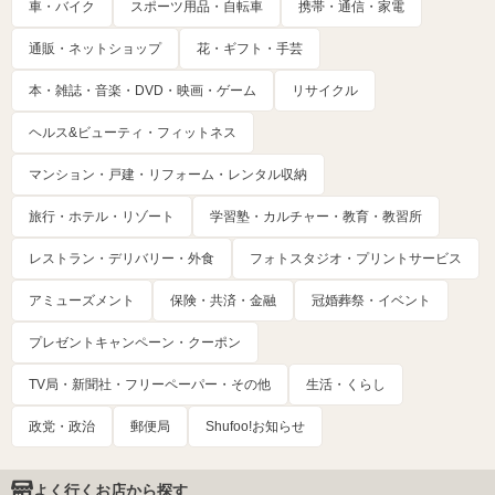
車・バイク
スポーツ用品・自転車
携帯・通信・家電
通販・ネットショップ
花・ギフト・手芸
本・雑誌・音楽・DVD・映画・ゲーム
リサイクル
ヘルス&ビューティ・フィットネス
マンション・戸建・リフォーム・レンタル収納
旅行・ホテル・リゾート
学習塾・カルチャー・教育・教習所
レストラン・デリバリー・外食
フォトスタジオ・プリントサービス
アミューズメント
保険・共済・金融
冠婚葬祭・イベント
プレゼントキャンペーン・クーポン
TV局・新聞社・フリーペーパー・その他
生活・くらし
政党・政治
郵便局
Shufoo!お知らせ
よく行くお店から探す