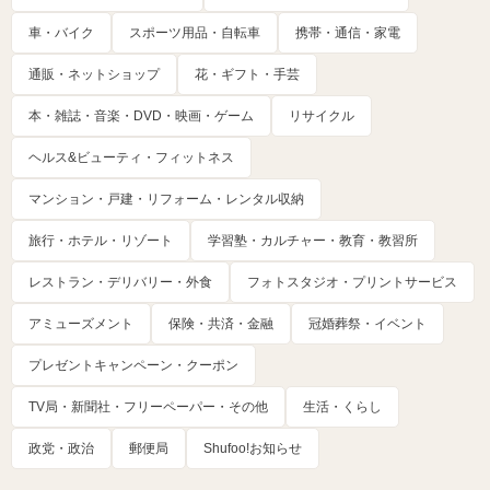
車・バイク
スポーツ用品・自転車
携帯・通信・家電
通販・ネットショップ
花・ギフト・手芸
本・雑誌・音楽・DVD・映画・ゲーム
リサイクル
ヘルス&ビューティ・フィットネス
マンション・戸建・リフォーム・レンタル収納
旅行・ホテル・リゾート
学習塾・カルチャー・教育・教習所
レストラン・デリバリー・外食
フォトスタジオ・プリントサービス
アミューズメント
保険・共済・金融
冠婚葬祭・イベント
プレゼントキャンペーン・クーポン
TV局・新聞社・フリーペーパー・その他
生活・くらし
政党・政治
郵便局
Shufoo!お知らせ