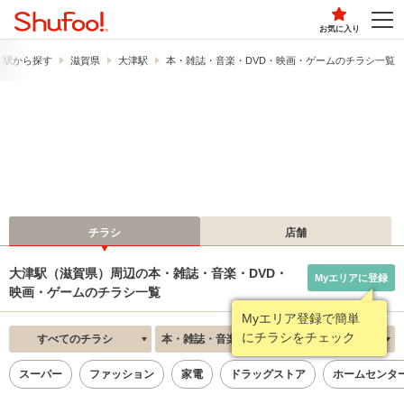
お気に入り
・駅から探す
滋賀県
大津駅
本・雑誌・音楽・DVD・映画・ゲームのチラシ一覧
チラシ
店舗
大津駅（滋賀県）周辺の本・雑誌・音楽・DVD・
Myエリアに登録
映画・ゲームのチラシ一覧
Myエリア登録で簡単
にチラシをチェック
すべてのチラシ
本・雑誌・音楽・DVD・映画・ゲーム
新着順
スーパー
ファッション
家電
ドラッグストア
ホームセンタ