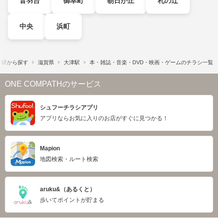
音羽台
御幸町
朝日が丘
札の辻
中央
浜町
・駅から探す
滋賀県
大津駅
本・雑誌・音楽・DVD・映画・ゲームのチラシ一覧
ONE COMPATHのサービス
シュフーチラシアプリ
アプリならお気に入りのお店がすぐに見つかる！
Mapion
地図検索・ルート検索
aruku&（あるくと）
歩いてポイントが貯まる