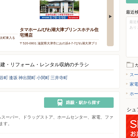
最近
最近
あり
タマホーム/びわ湖大津プリンスホテル住
宅博店
丸太町東入る
〒520-0801 滋賀県大津市におの浜4-7-7びわ湖大津プリ
ンスホテル住宅博内
戸建・リフォーム・レンタル収納のチラシ
ス
谷町
逢坂
神出開町
小関町
三井寺町
家
ホ
シュ
県からスーパー、ドラッグストア、ホームセンター、家電、ファ
ます。