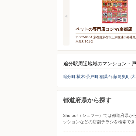
ペットの専門店コジマ/京都店
〒602-8034 京都府京都市上京区油小路通
米屋町301-2
追分駅周辺地域のマンション・
追分町
横木
茶戸町
稲葉台
藤尾奥町
大
都道府県から探す
Shufoo!（シュフー）では都道府
ッションなどの店舗チラシを検索でき