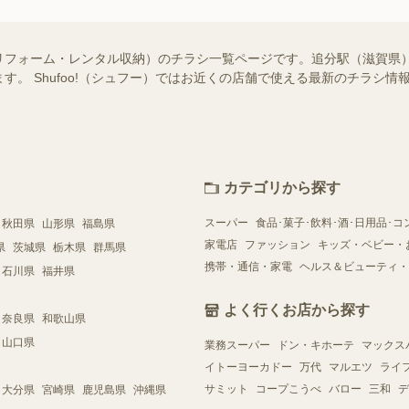
リフォーム・レンタル収納）のチラシ一覧ページです。追分駅（滋賀県
す。 Shufoo!（シュフー）ではお近くの店舗で使える最新のチラシ
カテゴリから探す
スーパー
食品･菓子･飲料･酒･日用品･コ
秋田県
山形県
福島県
家電店
ファッション
キッズ・ベビー・
県
茨城県
栃木県
群馬県
携帯・通信・家電
ヘルス＆ビューティ・
石川県
福井県
よく行くお店から探す
奈良県
和歌山県
山口県
業務スーパー
ドン・キホーテ
マックス
イトーヨーカドー
万代
マルエツ
ライ
サミット
コープこうべ
バロー
三和
デ
大分県
宮崎県
鹿児島県
沖縄県