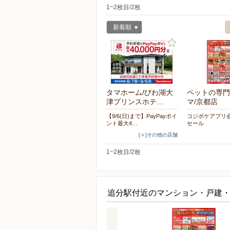
1~2枚目/2枚
新着順
タマホーム/びわ湖大
ペットの専門
津プリンスホテ…
マ/京都店
【9/6(日)まで】PayPayポイ
コジポケアプリ
ント最大4…
セール
[＋]その他の店舗
1~2枚目/2枚
追分駅付近のマンション・戸建