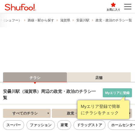
お気に入り
o!​（シュフー）
路線・駅から探す
滋賀県
安曇川駅
政党・政治のチラシ一覧
チラシ
店舗
安曇川駅（滋賀県）周辺の政党・政治のチラシ一
Myエリアに登録
覧
Myエリア登録で簡単
にチラシをチェック
すべてのチラシ
政党・政治
新着順
スーパー
ファッション
家電
ドラッグストア
ホームセンタ