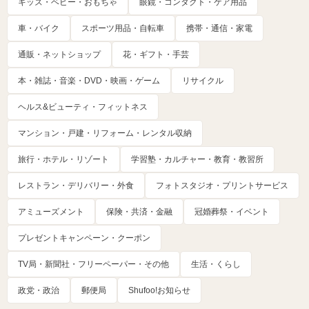
キッズ・ベビー・おもちゃ
眼鏡・コンタクト・ケア用品
車・バイク
スポーツ用品・自転車
携帯・通信・家電
通販・ネットショップ
花・ギフト・手芸
本・雑誌・音楽・DVD・映画・ゲーム
リサイクル
ヘルス&ビューティ・フィットネス
マンション・戸建・リフォーム・レンタル収納
旅行・ホテル・リゾート
学習塾・カルチャー・教育・教習所
レストラン・デリバリー・外食
フォトスタジオ・プリントサービス
アミューズメント
保険・共済・金融
冠婚葬祭・イベント
プレゼントキャンペーン・クーポン
TV局・新聞社・フリーペーパー・その他
生活・くらし
政党・政治
郵便局
Shufoo!お知らせ