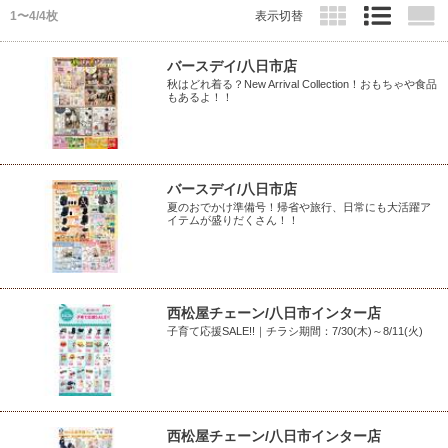
1〜4/4枚
表示切替
バースデイ/八日市店
秋はどれ着る？New Arrival Collection！おもちゃや食品
もあるよ！！
バースデイ/八日市店
夏のおでかけ準備号！帰省や旅行、日常にも大活躍ア
イテムが盛りだくさん！！
西松屋チェーン/八日市インター店
子育て応援SALE!!｜チラシ期間：7/30(木)～8/11(火)
西松屋チェーン/八日市インター店