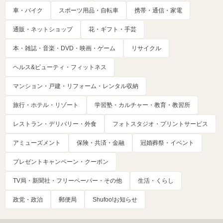
車・バイク
スポーツ用品・自転車
携帯・通信・家電
通販・ネットショップ
花・ギフト・手芸
本・雑誌・音楽・DVD・映画・ゲーム
リサイクル
ヘルス&ビューティ・フィットネス
マンション・戸建・リフォーム・レンタル収納
旅行・ホテル・リゾート
学習塾・カルチャー・教育・教習所
レストラン・デリバリー・外食
フォトスタジオ・プリントサービス
アミューズメント
保険・共済・金融
冠婚葬祭・イベント
プレゼントキャンペーン・クーポン
TV局・新聞社・フリーペーパー・その他
生活・くらし
政党・政治
郵便局
Shufoo!お知らせ