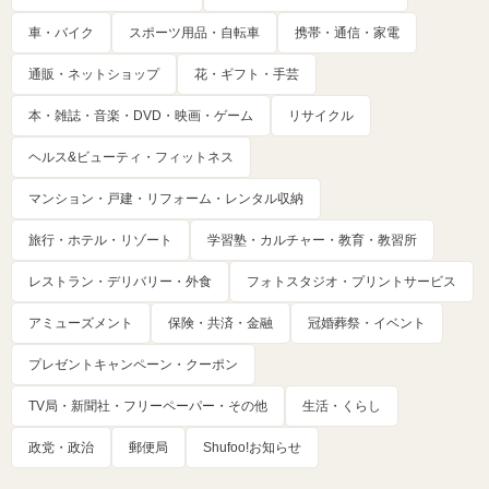
車・バイク
スポーツ用品・自転車
携帯・通信・家電
通販・ネットショップ
花・ギフト・手芸
本・雑誌・音楽・DVD・映画・ゲーム
リサイクル
ヘルス&ビューティ・フィットネス
マンション・戸建・リフォーム・レンタル収納
旅行・ホテル・リゾート
学習塾・カルチャー・教育・教習所
レストラン・デリバリー・外食
フォトスタジオ・プリントサービス
アミューズメント
保険・共済・金融
冠婚葬祭・イベント
プレゼントキャンペーン・クーポン
TV局・新聞社・フリーペーパー・その他
生活・くらし
政党・政治
郵便局
Shufoo!お知らせ