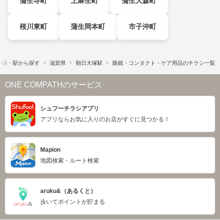
蒲生寺町
上麻生町
蒲生大森町
桜川東町
蒲生岡本町
市子沖町
路線・駅から探す
滋賀県
朝日大塚駅
眼鏡・コンタクト・ケア用品のチラシ一覧
ONE COMPATHのサービス
シュフーチラシアプリ
アプリならお気に入りのお店がすぐに見つかる！
Mapion
地図検索・ルート検索
aruku&（あるくと）
歩いてポイントが貯まる