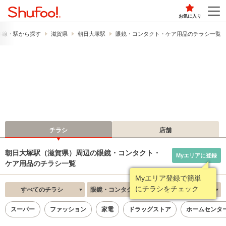
お気に入り
路線・駅から探す
滋賀県
朝日大塚駅
眼鏡・コンタクト・ケア用品のチラシ一覧
チラシ
店舗
朝日大塚駅（滋賀県）周辺の眼鏡・コンタクト・
Myエリアに登録
ケア用品のチラシ一覧
Myエリア登録で簡単
にチラシをチェック
すべてのチラシ
眼鏡・コンタクト・ケア用品
新着順
スーパー
ファッション
家電
ドラッグストア
ホームセンタ