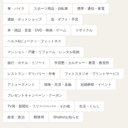
車・バイク
スポーツ用品・自転車
携帯・通信・家電
通販・ネットショップ
花・ギフト・手芸
本・雑誌・音楽・DVD・映画・ゲーム
リサイクル
ヘルス&ビューティ・フィットネス
マンション・戸建・リフォーム・レンタル収納
旅行・ホテル・リゾート
学習塾・カルチャー・教育・教習所
レストラン・デリバリー・外食
フォトスタジオ・プリントサービス
アミューズメント
保険・共済・金融
冠婚葬祭・イベント
プレゼントキャンペーン・クーポン
TV局・新聞社・フリーペーパー・その他
生活・くらし
政党・政治
郵便局
Shufoo!お知らせ