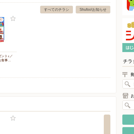
すべてのチラシ
Shufoo!お知らせ
ゼント♪／
お食事…
チラ