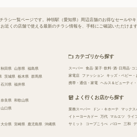
せ）のチラシ一覧ページです。神領駅（愛知県）周辺店舗のお得なセールや
ー）ではお近くの店舗で使える最新のチラシ情報を、手軽にご確認いただけ
カテゴリから探す
スーパー
食品･菓子･飲料･酒･日用品･コ
秋田県
山形県
福島県
家電店
ファッション
キッズ・ベビー・
県
茨城県
栃木県
群馬県
携帯・通信・家電
ヘルス＆ビューティ・
石川県
福井県
よく行くお店から探す
奈良県
和歌山県
山口県
業務スーパー
ドン・キホーテ
マックス
イトーヨーカドー
万代
マルエツ
ライ
サミット
コープこうべ
バロー
三和
デ
大分県
宮崎県
鹿児島県
沖縄県