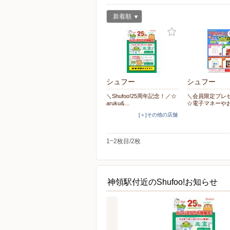
新着順
シュフー
シュフー
＼Shufoo!25周年記念！／☆
＼会員限定プレ
aruku&…
☆電子マネーや
[＋]その他の店舗
1~2枚目/2枚
神領駅付近のShufoo!お知らせ