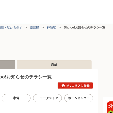
路線・駅から探す
>
愛知県
>
神領駅
>
Shufoo!お知らせのチラシ一覧
店舗
oo!お知らせのチラシ一覧
家電
ドラッグストア
ホームセンター