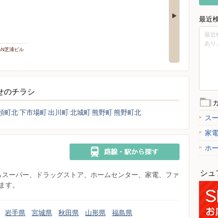
最近
最近
あり
PAN芝浦ビル
らせのチラシ
領町北
下市場町
出川町
北城町
熊野町
熊野町北
ス
家
ホ
シュ
県からスーパー、ドラッグストア、ホームセンター、家電、ファ
ます。
岩手県
宮城県
秋田県
山形県
福島県