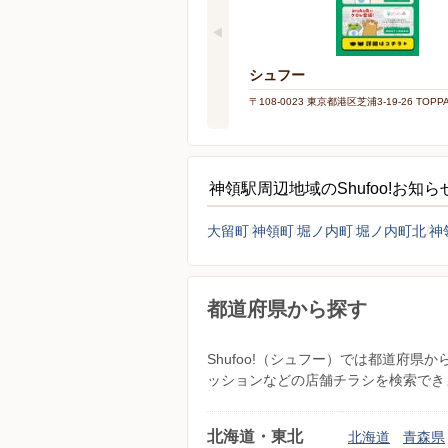
シュフー
〒108-0023 東京都港区芝浦3-19-26 TOP
神領駅周辺地域のShufoo!お知
大留町
神領町
堀ノ内町
堀ノ内町北
神
都道府県から探す
Shufoo!（シュフー）では都道府
ッションなどの店舗チラシを検索でき
北海道・東北
北海道
青森県