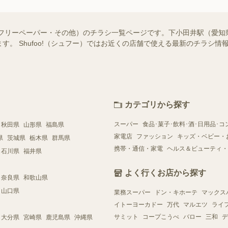
・フリーペーパー・その他）のチラシ一覧ページです。下小田井駅（愛知
す。 Shufoo!（シュフー）ではお近くの店舗で使える最新のチラシ
カテゴリから探す
スーパー
食品･菓子･飲料･酒･日用品･コ
秋田県
山形県
福島県
家電店
ファッション
キッズ・ベビー・
県
茨城県
栃木県
群馬県
携帯・通信・家電
ヘルス＆ビューティ・
石川県
福井県
よく行くお店から探す
奈良県
和歌山県
山口県
業務スーパー
ドン・キホーテ
マックス
イトーヨーカドー
万代
マルエツ
ライ
サミット
コープこうべ
バロー
三和
デ
大分県
宮崎県
鹿児島県
沖縄県