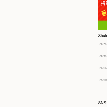
Shu
26/7/
26/6/
26/6/
25/6/
SN