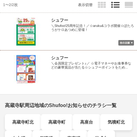
1〜2/2枚
表示切替
シュフー
＼Shufoo!25周年記念！／☆aruku&コラボ開催☆ぽたろ
うがケロあつめに登場！
シュフー
＼会員限定プレゼント♪／ ☆電子マネーやお食事券な
どの豪華賞品が当たる☆シュフーポイントをため...
高蔵寺駅周辺地域のShufoo!お知らせのチラシ一覧
高蔵寺町北
高蔵寺町
高座台
気噴町北