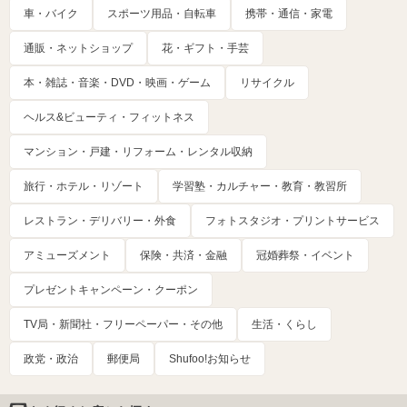
車・バイク
スポーツ用品・自転車
携帯・通信・家電
通販・ネットショップ
花・ギフト・手芸
本・雑誌・音楽・DVD・映画・ゲーム
リサイクル
ヘルス&ビューティ・フィットネス
マンション・戸建・リフォーム・レンタル収納
旅行・ホテル・リゾート
学習塾・カルチャー・教育・教習所
レストラン・デリバリー・外食
フォトスタジオ・プリントサービス
アミューズメント
保険・共済・金融
冠婚葬祭・イベント
プレゼントキャンペーン・クーポン
TV局・新聞社・フリーペーパー・その他
生活・くらし
政党・政治
郵便局
Shufoo!お知らせ