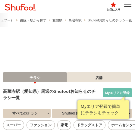
お気に入り
（シュフー）
路線・駅から探す
愛知県
高蔵寺駅
Shufoo!お知らせのチラシ一覧
チラシ
店舗
高蔵寺駅（愛知県）周辺のShufoo!お知らせのチ
Myエリアに登録
ラシ一覧
Myエリア登録で簡単
にチラシをチェック
すべてのチラシ
Shufoo!お知らせ
新着順
スーパー
ファッション
家電
ドラッグストア
ホームセンタ