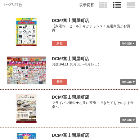
1〜27/27枚
表示切替
DCM/富山問屋町店
【家電均一セール】今がチャンス！厳選商品がお買
得！
新着
DCM/富山問屋町店
お盆SALE!（8月6日～8月17日）
新着
DCM/富山問屋町店
フライパン革命★お皿に変身！できたてをそのまま食
卓へ
DCM/富山問屋町店