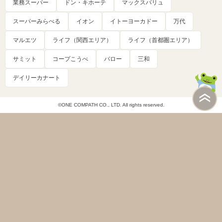
業務スーパー
ドン・キホーテ
マックスバリュ
スーパーみらべる
イオン
イトーヨーカドー
万代
マルエツ
ライフ（関西エリア）
ライフ（首都圏エリア）
サミット
コープこうべ
バロー
三和
デイリーカナート
©ONE COMPATH CO., LTD. All rights reserved.