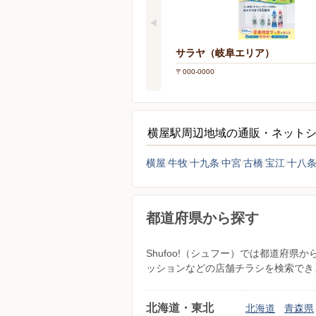
サラヤ（岐阜エリア）
〒000-0000
横屋駅周辺地域の通販・ネット
横屋
牛牧
十九条
中宮
古橋
宝江
十八
都道府県から探す
Shufoo!（シュフー）では都道府
ッションなどの店舗チラシを検索でき
北海道・東北
北海道
青森県