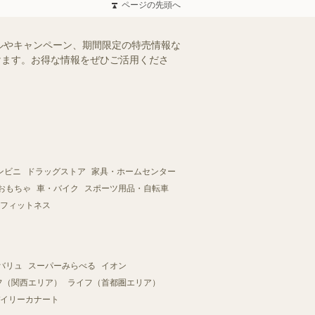
ページの先頭へ
ルやキャンペーン、期間限定の特売情報な
だけます。お得な情報をぜひご活用くださ
ンビニ
ドラッグストア
家具・ホームセンター
おもちゃ
車・バイク
スポーツ用品・自転車
フィットネス
バリュ
スーパーみらべる
イオン
フ（関西エリア）
ライフ（首都圏エリア）
イリーカナート