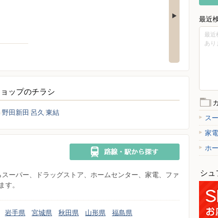
最近
最近
あり
ショップのチラシ
条
野田新田
呂久
東結
ス
家
ホ
シュ
県からスーパー、ドラッグストア、ホームセンター、家電、ファ
ます。
岩手県
宮城県
秋田県
山形県
福島県