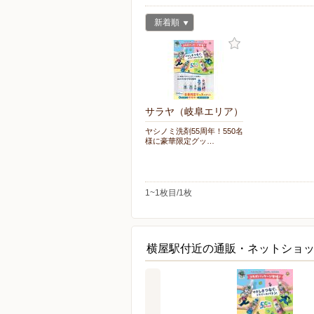
新着順
サラヤ（岐阜エリア）
ヤシノミ洗剤55周年！550名
様に豪華限定グッ…
1~1枚目/1枚
横屋駅付近の通販・ネットショ