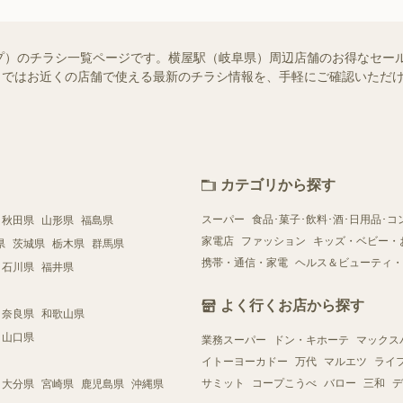
プ）のチラシ一覧ページです。横屋駅（岐阜県）周辺店舗のお得なセー
ュフー）ではお近くの店舗で使える最新のチラシ情報を、手軽にご確認いた
カテゴリから探す
スーパー
食品･菓子･飲料･酒･日用品･コ
秋田県
山形県
福島県
家電店
ファッション
キッズ・ベビー・
県
茨城県
栃木県
群馬県
携帯・通信・家電
ヘルス＆ビューティ・
石川県
福井県
よく行くお店から探す
奈良県
和歌山県
山口県
業務スーパー
ドン・キホーテ
マックス
イトーヨーカドー
万代
マルエツ
ライ
サミット
コープこうべ
バロー
三和
デ
大分県
宮崎県
鹿児島県
沖縄県