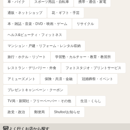
車・バイク
スポーツ用品・自転車
携帯・通信・家電
通販・ネットショップ
花・ギフト・手芸
本・雑誌・音楽・DVD・映画・ゲーム
リサイクル
ヘルス&ビューティ・フィットネス
マンション・戸建・リフォーム・レンタル収納
旅行・ホテル・リゾート
学習塾・カルチャー・教育・教習所
レストラン・デリバリー・外食
フォトスタジオ・プリントサービス
アミューズメント
保険・共済・金融
冠婚葬祭・イベント
プレゼントキャンペーン・クーポン
TV局・新聞社・フリーペーパー・その他
生活・くらし
政党・政治
郵便局
Shufoo!お知らせ
よく行くお店から探す