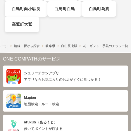
白鳥町向小駄良
白鳥町白鳥
白鳥町為真
高鷲町大鷲
ュフー）
路線・駅から探す
岐阜県
白山長滝駅
花・ギフト・手芸のチラシ一覧
ONE COMPATHのサービス
シュフーチラシアプリ
アプリならお気に入りのお店がすぐに見つかる！
Mapion
地図検索・ルート検索
aruku&（あるくと）
歩いてポイントが貯まる