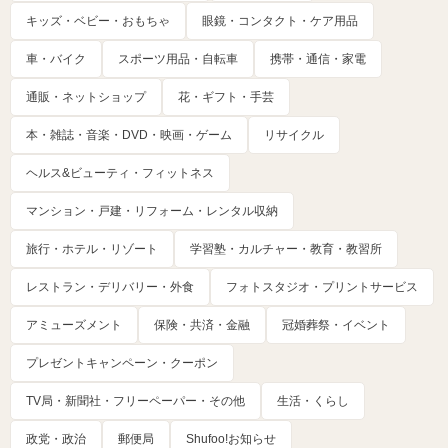
キッズ・ベビー・おもちゃ
眼鏡・コンタクト・ケア用品
車・バイク
スポーツ用品・自転車
携帯・通信・家電
通販・ネットショップ
花・ギフト・手芸
本・雑誌・音楽・DVD・映画・ゲーム
リサイクル
ヘルス&ビューティ・フィットネス
マンション・戸建・リフォーム・レンタル収納
旅行・ホテル・リゾート
学習塾・カルチャー・教育・教習所
レストラン・デリバリー・外食
フォトスタジオ・プリントサービス
アミューズメント
保険・共済・金融
冠婚葬祭・イベント
プレゼントキャンペーン・クーポン
TV局・新聞社・フリーペーパー・その他
生活・くらし
政党・政治
郵便局
Shufoo!お知らせ