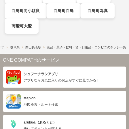
白鳥町向小駄良
白鳥町白鳥
白鳥町為真
高鷲町大鷲
探す
岐阜県
白山長滝駅
食品・菓子・飲料・酒・日用品・コンビニのチラシ一覧
ONE COMPATHのサービス
シュフーチラシアプリ
アプリならお気に入りのお店がすぐに見つかる！
Mapion
地図検索・ルート検索
aruku&（あるくと）
歩いてポイントが貯まる