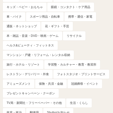
キッズ・ベビー・おもちゃ
眼鏡・コンタクト・ケア用品
車・バイク
スポーツ用品・自転車
携帯・通信・家電
通販・ネットショップ
花・ギフト・手芸
本・雑誌・音楽・DVD・映画・ゲーム
リサイクル
ヘルス&ビューティ・フィットネス
マンション・戸建・リフォーム・レンタル収納
旅行・ホテル・リゾート
学習塾・カルチャー・教育・教習所
レストラン・デリバリー・外食
フォトスタジオ・プリントサービス
アミューズメント
保険・共済・金融
冠婚葬祭・イベント
プレゼントキャンペーン・クーポン
TV局・新聞社・フリーペーパー・その他
生活・くらし
政党・政治
郵便局
Shufoo!お知らせ