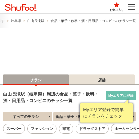
お気に入り
探す
岐阜県
白山長滝駅
食品・菓子・飲料・酒・日用品・コンビニのチラシ一覧
チラシ
店舗
白山長滝駅（岐阜県）周辺の食品・菓子・飲料・
Myエリアに登録
酒・日用品・コンビニのチラシ一覧
Myエリア登録で簡単
にチラシをチェック
すべてのチラシ
食品・菓子・飲料・酒・日用品・コンビニ
新着順
スーパー
ファッション
家電
ドラッグストア
ホームセンタ