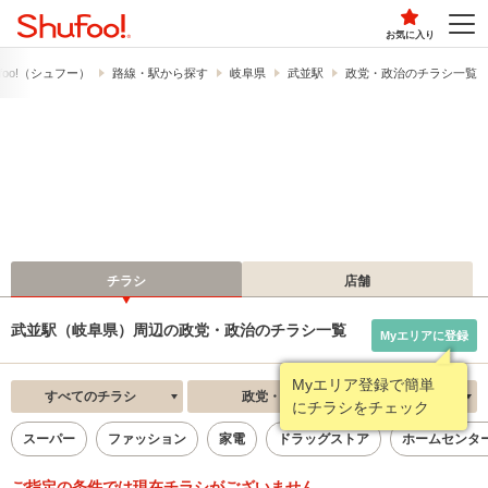
お気に入り
foo!​（シュフー）
路線・駅から探す
岐阜県
武並駅
政党・政治のチラシ一覧
チラシ
店舗
武並駅（岐阜県）周辺の政党・政治のチラシ一覧
Myエリアに登録
Myエリア登録で簡単
すべてのチラシ
政党・政治
新着順
にチラシをチェック
スーパー
ファッション
家電
ドラッグストア
ホームセンタ
ご指定の条件では現在チラシがございません。