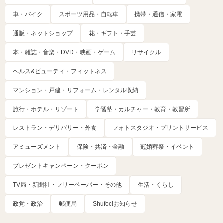
車・バイク
スポーツ用品・自転車
携帯・通信・家電
通販・ネットショップ
花・ギフト・手芸
本・雑誌・音楽・DVD・映画・ゲーム
リサイクル
ヘルス&ビューティ・フィットネス
マンション・戸建・リフォーム・レンタル収納
旅行・ホテル・リゾート
学習塾・カルチャー・教育・教習所
レストラン・デリバリー・外食
フォトスタジオ・プリントサービス
アミューズメント
保険・共済・金融
冠婚葬祭・イベント
プレゼントキャンペーン・クーポン
TV局・新聞社・フリーペーパー・その他
生活・くらし
政党・政治
郵便局
Shufoo!お知らせ