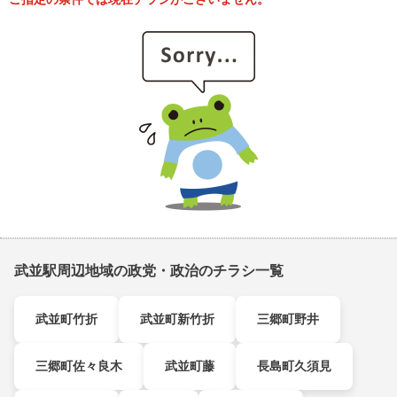
武並駅周辺地域の政党・政治のチラシ一覧
武並町竹折
武並町新竹折
三郷町野井
三郷町佐々良木
武並町藤
長島町久須見