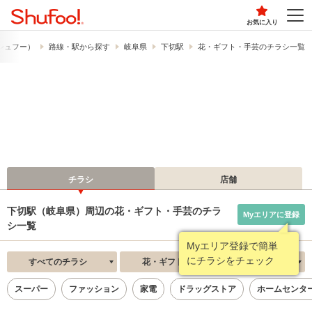
お気に入り
​（シュフー）
路線・駅から探す
岐阜県
下切駅
花・ギフト・手芸のチラシ一覧
チラシ
店舗
下切駅（岐阜県）周辺の花・ギフト・手芸のチラ
Myエリアに登録
シ一覧
Myエリア登録で簡単
にチラシをチェック
すべてのチラシ
花・ギフト・手芸
新着順
スーパー
ファッション
家電
ドラッグストア
ホームセンタ