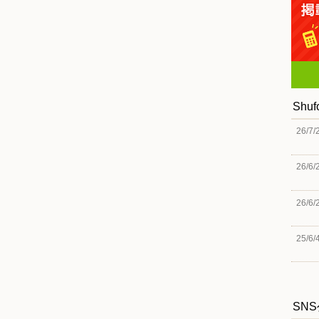
Shu
26/7/
26/6/
26/6/
25/6/
SN