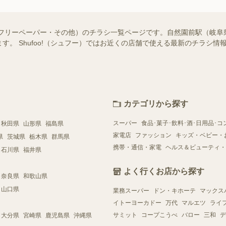
・フリーペーパー・その他）のチラシ一覧ページです。自然園前駅（岐阜
す。 Shufoo!（シュフー）ではお近くの店舗で使える最新のチラシ
カテゴリから探す
スーパー
食品･菓子･飲料･酒･日用品･コ
秋田県
山形県
福島県
家電店
ファッション
キッズ・ベビー・
県
茨城県
栃木県
群馬県
携帯・通信・家電
ヘルス＆ビューティ・
石川県
福井県
よく行くお店から探す
奈良県
和歌山県
山口県
業務スーパー
ドン・キホーテ
マックス
イトーヨーカドー
万代
マルエツ
ライ
サミット
コープこうべ
バロー
三和
デ
大分県
宮崎県
鹿児島県
沖縄県