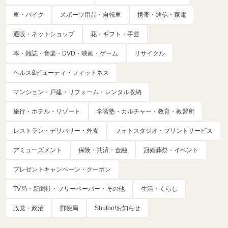
車・バイク
スポーツ用品・自転車
携帯・通信・家電
通販・ネットショップ
花・ギフト・手芸
本・雑誌・音楽・DVD・映画・ゲーム
リサイクル
ヘルス&ビューティ・フィットネス
マンション・戸建・リフォーム・レンタル収納
旅行・ホテル・リゾート
学習塾・カルチャー・教育・教習所
レストラン・デリバリー・外食
フォトスタジオ・プリントサービス
アミューズメント
保険・共済・金融
冠婚葬祭・イベント
プレゼントキャンペーン・クーポン
TV局・新聞社・フリーペーパー・その他
生活・くらし
政党・政治
郵便局
Shufoo!お知らせ