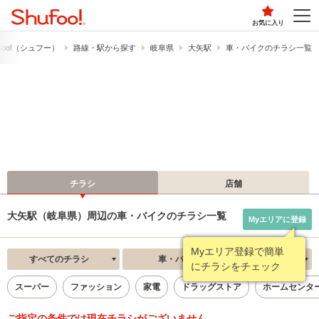
お気に入り
foo!​（シュフー）
路線・駅から探す
岐阜県
大矢駅
車・バイクのチラシ一覧
チラシ
店舗
大矢駅（岐阜県）周辺の車・バイクのチラシ一覧
Myエリアに登録
Myエリア登録で簡単
すべてのチラシ
車・バイク
新着順
にチラシをチェック
スーパー
ファッション
家電
ドラッグストア
ホームセンタ
ご指定の条件では現在チラシがございません。