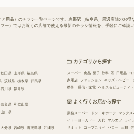
ケア用品）のチラシ一覧ページです。恵那駅（岐阜県）周辺店舗のお得
!（シュフー）ではお近くの店舗で使える最新のチラシ情報を、手軽にご確
カテゴリから探す
スーパー
食品･菓子･飲料･酒･日用品･コ
秋田県
山形県
福島県
家電店
ファッション
キッズ・ベビー・
県
茨城県
栃木県
群馬県
携帯・通信・家電
ヘルス＆ビューティ・
石川県
福井県
よく行くお店から探す
奈良県
和歌山県
山口県
業務スーパー
ドン・キホーテ
マックス
イトーヨーカドー
万代
マルエツ
ライ
サミット
コープこうべ
バロー
三和
デ
大分県
宮崎県
鹿児島県
沖縄県