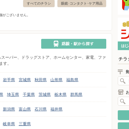
すべてのチラシ
眼鏡･コンタクト･ケア用品
舗がございません。
県からスーパー、ドラッグストア、ホームセンター、家電、ファ
チラ
ます。
岩手県
宮城県
秋田県
山形県
福島県
県
埼玉県
千葉県
茨城県
栃木県
群馬県
新潟県
富山県
石川県
福井県
岐阜県
三重県