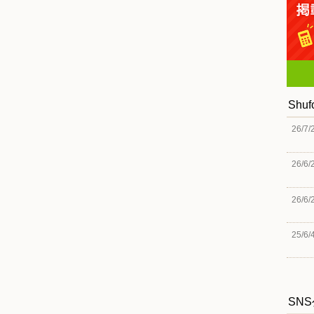
Shu
26/7/
26/6/
26/6/
25/6/
SN