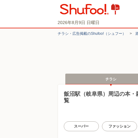
2026年8月9日 日曜日
チラシ・​広告掲載の​Shufoo!​（シュフー）
>
チラシ
飯沼駅（岐阜県）周辺の本・
覧
スーパー
ファッション