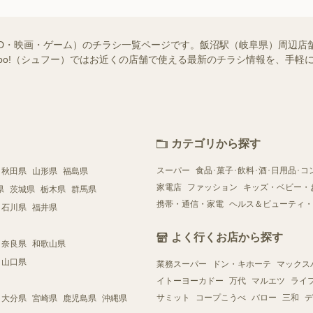
VD・映画・ゲーム）のチラシ一覧ページです。飯沼駅（岐阜県）周辺店
ufoo!（シュフー）ではお近くの店舗で使える最新のチラシ情報を、手
カテゴリから探す
スーパー
食品･菓子･飲料･酒･日用品･コ
秋田県
山形県
福島県
家電店
ファッション
キッズ・ベビー・
県
茨城県
栃木県
群馬県
携帯・通信・家電
ヘルス＆ビューティ・
石川県
福井県
よく行くお店から探す
奈良県
和歌山県
山口県
業務スーパー
ドン・キホーテ
マックス
イトーヨーカドー
万代
マルエツ
ライ
サミット
コープこうべ
バロー
三和
デ
大分県
宮崎県
鹿児島県
沖縄県