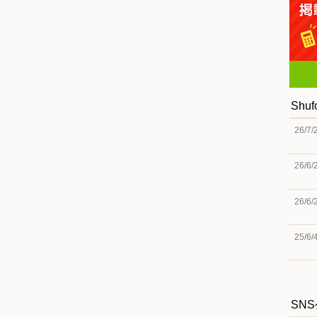
Shu
26/7/
26/6/
26/6/
25/6/
SN