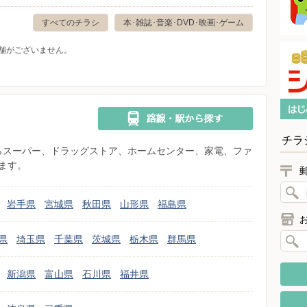
すべてのチラシ
本･雑誌･音楽･DVD･映画･ゲーム
舗がございません。
チラ
県からスーパー、ドラッグストア、ホームセンター、家電、ファ
ます。
岩手県
宮城県
秋田県
山形県
福島県
県
埼玉県
千葉県
茨城県
栃木県
群馬県
新潟県
富山県
石川県
福井県