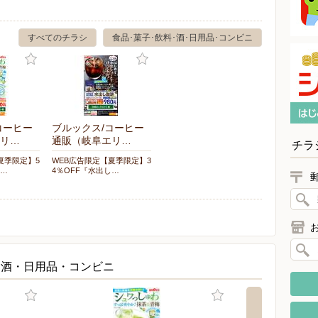
すべてのチラシ
食品･菓子･飲料･酒･日用品･コンビニ
コーヒー
ブルックス/コーヒー
リ…
通販（岐阜エリ…
チラ
夏季限定】5
WEB広告限定【夏季限定】3
た…
4％OFF『水出し…
・酒・日用品・コンビニ