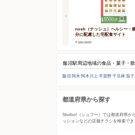
nosh（ナッシュ）ヘルシー・
分に配慮した宅配食サイト
〒000-0000
飯沼駅周辺地域の食品・菓子・
飯沼
阿木
阿木川上
手賀野
千旦林
茄子
都道府県から探す
Shufoo!（シュフー）では都道府
ッションなどの店舗チラシを検索でき