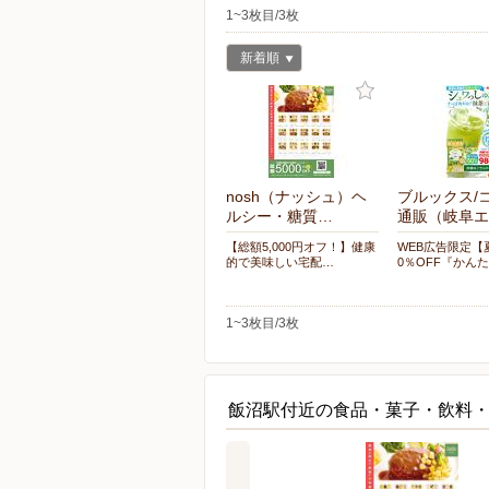
1~3枚目/3枚
新着順
nosh（ナッシュ）ヘ
ブルックス/
ルシー・糖質…
通販（岐阜エ
【総額5,000円オフ！】健康
WEB広告限定【
的で美味しい宅配…
0％OFF『かん
1~3枚目/3枚
飯沼駅付近の食品・菓子・飲料