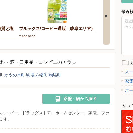
最近
最近
あり
糖質と塩
ブルックス/コーヒー通販（岐阜エリア）
〒000-0000
飲料・酒・日用品・コンビニのチラシ
ス
川
かやの木町
駒場
八幡町
駒場町
家
ホ
シュ
県からスーパー、ドラッグストア、ホームセンター、家電、ファ
ます。