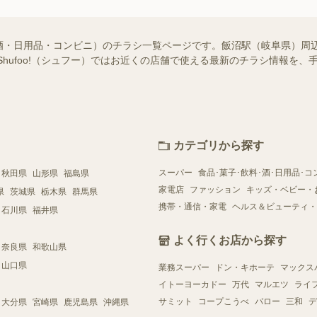
酒・日用品・コンビニ）のチラシ一覧ページです。飯沼駅（岐阜県）周
Shufoo!（シュフー）ではお近くの店舗で使える最新のチラシ情報を
カテゴリから探す
スーパー
食品･菓子･飲料･酒･日用品･コ
秋田県
山形県
福島県
家電店
ファッション
キッズ・ベビー・
県
茨城県
栃木県
群馬県
携帯・通信・家電
ヘルス＆ビューティ・
石川県
福井県
よく行くお店から探す
奈良県
和歌山県
山口県
業務スーパー
ドン・キホーテ
マックス
イトーヨーカドー
万代
マルエツ
ライ
サミット
コープこうべ
バロー
三和
デ
大分県
宮崎県
鹿児島県
沖縄県