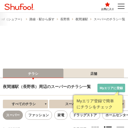
お気に入り
foo!​（シュフー）
路線・駅から探す
長野県
夜間瀬駅
スーパーのチラシ一覧
チラシ
店舗
夜間瀬駅（長野県）周辺のスーパーのチラシ一覧
Myエリアに登録
Myエリア登録で簡単
すべてのチラシ
スーパー
新着順
にチラシをチェック
スーパー
ファッション
家電
ドラッグストア
ホームセンタ