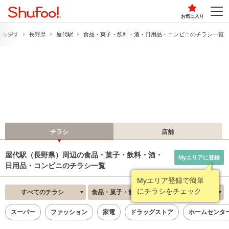
お気に入り
から探す
長野県
屋代駅
食品・菓子・飲料・酒・日用品・コンビニのチラシ一覧
チラシ
店舗
屋代駅（長野県）周辺の食品・菓子・飲料・酒・
Myエリアに登録
日用品・コンビニのチラシ一覧
Myエリア登録で簡単
にチラシをチェック
すべてのチラシ
食品・菓子・飲料・酒・日用品・コンビニ
新着順
スーパー
ファッション
家電
ドラッグストア
ホームセンタ