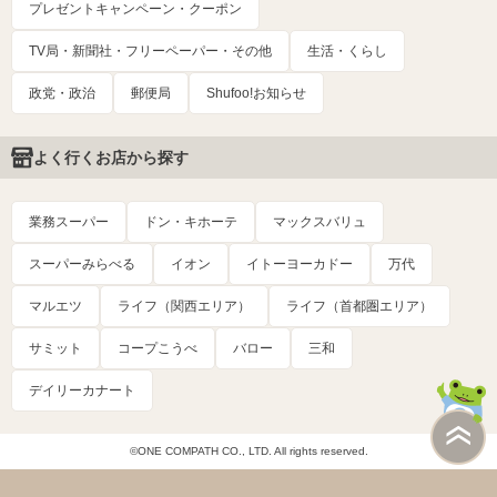
プレゼントキャンペーン・クーポン
TV局・新聞社・フリーペーパー・その他
生活・くらし
政党・政治
郵便局
Shufoo!お知らせ
よく行くお店から探す
業務スーパー
ドン・キホーテ
マックスバリュ
スーパーみらべる
イオン
イトーヨーカドー
万代
マルエツ
ライフ（関西エリア）
ライフ（首都圏エリア）
サミット
コープこうべ
バロー
三和
デイリーカナート
©ONE COMPATH CO., LTD. All rights reserved.