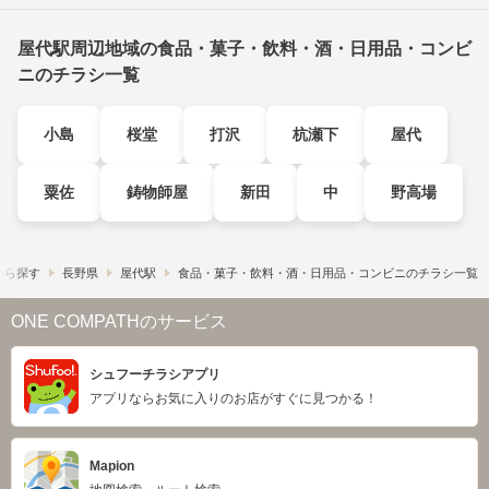
屋代駅周辺地域の食品・菓子・飲料・酒・日用品・コンビ
ニのチラシ一覧
小島
桜堂
打沢
杭瀬下
屋代
粟佐
鋳物師屋
新田
中
野高場
から探す
長野県
屋代駅
食品・菓子・飲料・酒・日用品・コンビニのチラシ一覧
ONE COMPATHのサービス
シュフーチラシアプリ
アプリならお気に入りのお店がすぐに見つかる！
Mapion