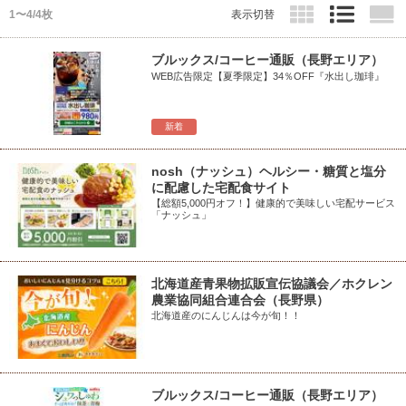
1〜4/4枚
表示切替
ブルックス/コーヒー通販（長野エリア）
WEB広告限定【夏季限定】34％OFF『水出し珈琲』
新着
nosh（ナッシュ）ヘルシー・糖質と塩分
に配慮した宅配食サイト
【総額5,000円オフ！】健康的で美味しい宅配サービス
「ナッシュ」
北海道産青果物拡販宣伝協議会／ホクレン
農業協同組合連合会（長野県）
北海道産のにんじんは今が旬！！
ブルックス/コーヒー通販（長野エリア）