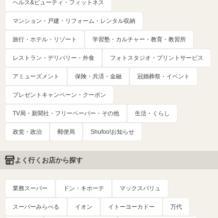
ヘルス&ビューティ・フィットネス
マンション・戸建・リフォーム・レンタル収納
旅行・ホテル・リゾート
学習塾・カルチャー・教育・教習所
レストラン・デリバリー・外食
フォトスタジオ・プリントサービス
アミューズメント
保険・共済・金融
冠婚葬祭・イベント
プレゼントキャンペーン・クーポン
TV局・新聞社・フリーペーパー・その他
生活・くらし
政党・政治
郵便局
Shufoo!お知らせ
よく行くお店から探す
業務スーパー
ドン・キホーテ
マックスバリュ
スーパーみらべる
イオン
イトーヨーカドー
万代