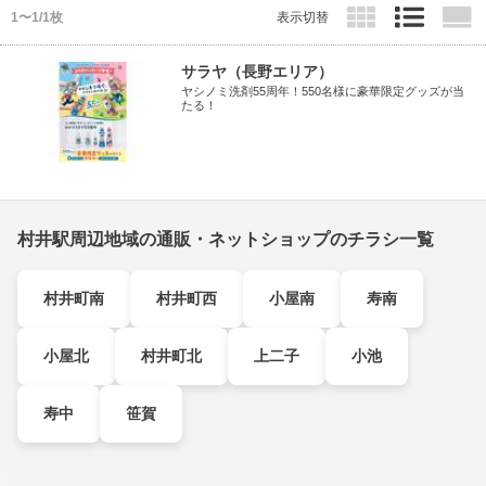
1〜1/1枚
表示切替
サラヤ（長野エリア）
ヤシノミ洗剤55周年！550名様に豪華限定グッズが当
たる！
村井駅周辺地域の通販・ネットショップのチラシ一覧
村井町南
村井町西
小屋南
寿南
小屋北
村井町北
上二子
小池
寿中
笹賀