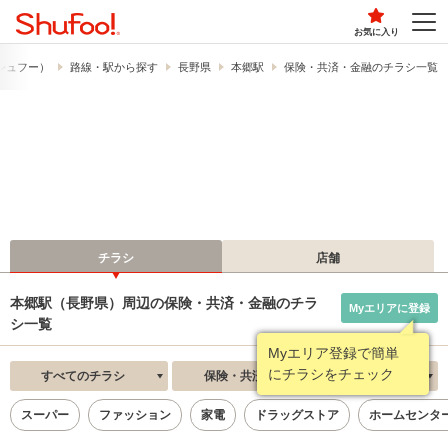
お気に入り
​（シュフー）
路線・駅から探す
長野県
本郷駅
保険・共済・金融のチラシ一覧
チラシ
店舗
本郷駅（長野県）周辺の保険・共済・金融のチラ
Myエリアに登録
シ一覧
Myエリア登録で簡単
にチラシをチェック
すべてのチラシ
保険・共済・金融
新着順
スーパー
ファッション
家電
ドラッグストア
ホームセンタ