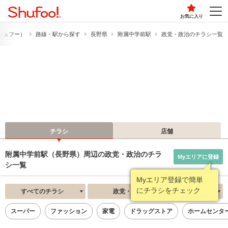
お気に入り
​（シュフー）
路線・駅から探す
長野県
附属中学前駅
政党・政治のチラシ一覧
チラシ
店舗
附属中学前駅（長野県）周辺の政党・政治のチラ
Myエリアに登録
シ一覧
Myエリア登録で簡単
にチラシをチェック
すべてのチラシ
政党・政治
新着順
スーパー
ファッション
家電
ドラッグストア
ホームセンタ