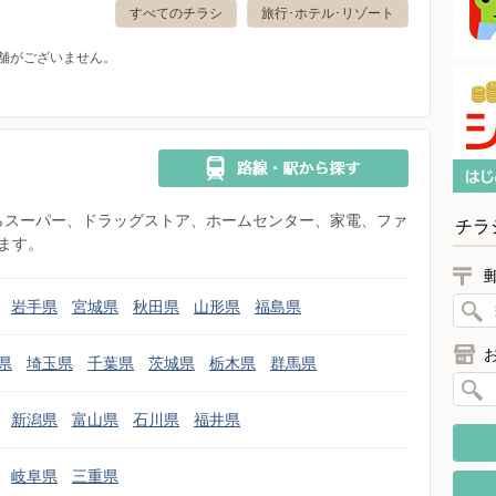
すべてのチラシ
旅行･ホテル･リゾート
舗がございません。
県からスーパー、ドラッグストア、ホームセンター、家電、ファ
チラ
ます。
岩手県
宮城県
秋田県
山形県
福島県
県
埼玉県
千葉県
茨城県
栃木県
群馬県
新潟県
富山県
石川県
福井県
岐阜県
三重県