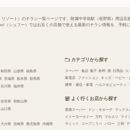
・リゾート）のチラシ一覧ページです。附属中学前駅（長野県）周辺店
ufoo!（シュフー）ではお近くの店舗で使える最新のチラシ情報を、手
カテゴリから探す
スーパー
食品･菓子･飲料･酒･日用品･コ
秋田県
山形県
福島県
家電店
ファッション
キッズ・ベビー・
県
茨城県
栃木県
群馬県
携帯・通信・家電
ヘルス＆ビューティ・
石川県
福井県
よく行くお店から探す
奈良県
和歌山県
山口県
業務スーパー
ドン・キホーテ
マックス
イトーヨーカドー
万代
マルエツ
ライ
サミット
コープこうべ
バロー
三和
デ
大分県
宮崎県
鹿児島県
沖縄県