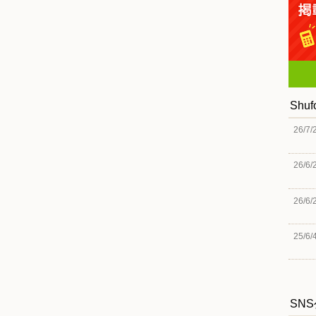
Shu
26/7/
26/6/
26/6/
25/6/
SN