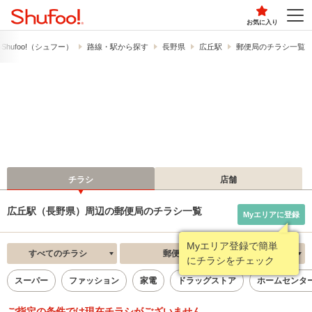
お気に入り
hufoo!​（シュフー）
路線・駅から探す
長野県
広丘駅
郵便局のチラシ一覧
チラシ
店舗
広丘駅（長野県）周辺の郵便局のチラシ一覧
Myエリアに登録
Myエリア登録で簡単
すべてのチラシ
郵便局
新着順
にチラシをチェック
スーパー
ファッション
家電
ドラッグストア
ホームセンタ
ご指定の条件では現在チラシがございません。